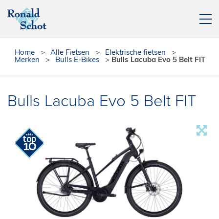
Elektrische fietsen
Home
>
Alle Fietsen
>
Elektrische fietsen
>
Merken
>
Bulls E-Bikes
>
Bulls Lacuba Evo 5 Belt FIT
Fietsen
Actie fietsen
Bulls Lacuba Evo 5 Belt FIT
Fietsendragers
Leasefiets
Verhuur
Contact
[php snippet=16]
Reparatieplanner