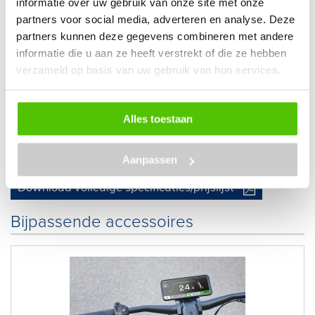
informatie over uw gebruik van onze site met onze
partners voor social media, adverteren en analyse. Deze
Frame materiaal
Aluminium
partners kunnen deze gegevens combineren met andere
informatie die u aan ze heeft verstrekt of die ze hebben
Max snelheid
25 km/h
verzameld op basis van uw gebruik van hun services.
Accusterkte
555, 740 of 925 Wh
Alles toestaan
Gewicht
22.1 kg
Kleur
Black matt, black.
Aanpassen
Download volledige specificaties/prijslijst
Bijpassende accessoires