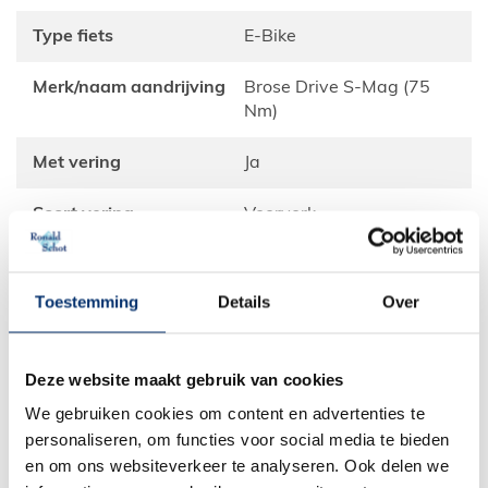
Type fiets
E-Bike
Merk/naam aandrijving
Brose Drive S-Mag (75
Nm)
Met vering
Ja
Soort vering
voorvork
Motorpositie
Midden
Toestemming
Details
Over
Type versnelling
Naafversnelling
Aantal versnellingen
5
Deze website maakt gebruik van cookies
We gebruiken cookies om content en advertenties te
Merk versnelling
Shimano
personaliseren, om functies voor social media te bieden
en om ons websiteverkeer te analyseren. Ook delen we
Type naaf
Nexus