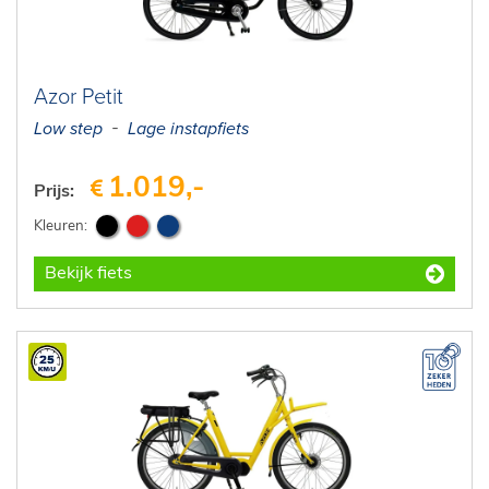
E-Bike private shopping
Azor Petit
Low step
Lage instapfiets
1.019,-
Prijs:
Bekijk fiets