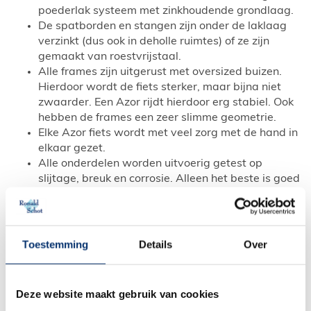
poederlak systeem met zinkhoudende grondlaag.
De spatborden en stangen zijn onder de laklaag
verzinkt (dus ook in deholle ruimtes) of ze zijn
gemaakt van roestvrijstaal.
Alle frames zijn uitgerust met oversized buizen.
Hierdoor wordt de fiets sterker, maar bijna niet
zwaarder. Een Azor rijdt hierdoor erg stabiel. Ook
hebben de frames een zeer slimme geometrie.
Elke Azor fiets wordt met veel zorg met de hand in
elkaar gezet.
Alle onderdelen worden uitvoerig getest op
slijtage, breuk en corrosie. Alleen het beste is goed
genoeg voor een Azor fiets.
Uw Azor wordt in Nederland (Hoogeveen)
gemaakt
Toestemming
Details
Over
Azor modellen en varianten
Bij Ronald Schot hebben we verschillende modellen en
Deze website maakt gebruik van cookies
varianten van het merk. De fietsen hebben een lage