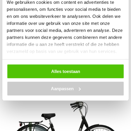
We gebruiken cookies om content en advertenties te
instap, waardoor je gemakkelijk op de fiets kunt
personaliseren, om functies voor social media te bieden
stappen. De modellen die wij beschikbaar hebben zijn
en om ons websiteverkeer te analyseren. Ook delen we
onder andere:
informatie over uw gebruik van onze site met onze
partners voor social media, adverteren en analyse. Deze
De Azor petit, speciaal voor dames met een lage
partners kunnen deze gegevens combineren met andere
intap
De Azor PKW Premium
informatie die u aan ze heeft verstrekt of die ze hebben
De E Cargo-Long bakfiets
verzameld op basis van uw gebruik van hun services.
De Azor Jersey
De modellen zijn verschillend en beschikbaar in
Alles toestaan
verschillende kleuren en stijlen. Bekijk ons assortiment
en kies de fiets die het beste bij jou past.
Aanpassen