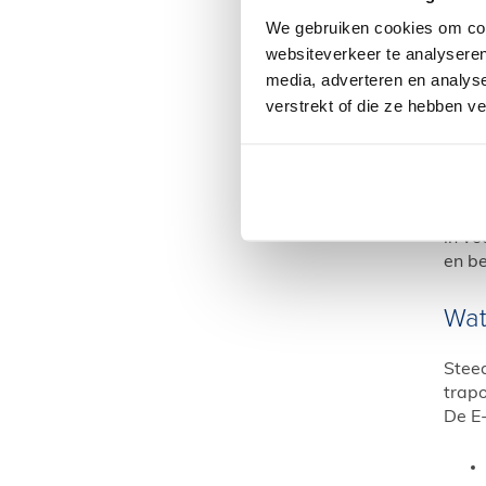
Een
We gebruiken cookies om cont
E-Bik
websiteverkeer te analyseren
ontwi
media, adverteren en analys
voor 
verstrekt of die ze hebben v
een p
Peg
Al ru
in vo
en be
Wat
Steed
trapo
De E-