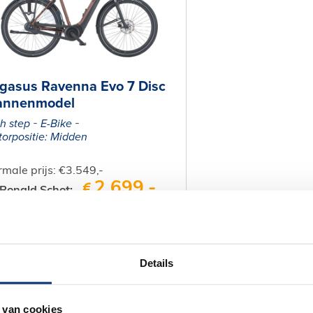
gasus Ravenna Evo 7 Disc
annenmodel
h step
E-Bike
orpositie: Midden
male prijs: €3.549,-
2.699,-
 Ronald Schot:
nnenfiets-actie 2026!
kijk fiets
Details
 van cookies