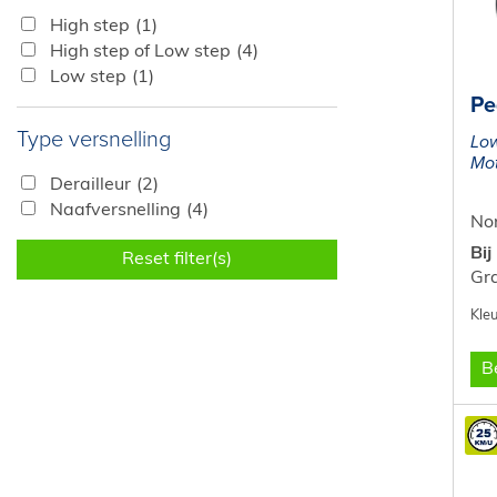
High step
(1)
High step of Low step
(4)
Low step
(1)
Pe
Type versnelling
Low
Mot
Derailleur
(2)
Naafversnelling
(4)
Nor
Bij
Reset filter(s)
Gr
Be