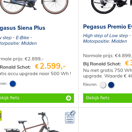
Pegasus Premio Ev
gasus Siena Plus
High step of Low step
 step
E-Bike
Motorpositie: Midden
orpositie: Midden
Normale prijs: €4.899,
male prijs: €2.899,-
Bij Ronald Schot:
2.599,-
 Ronald Schot:
Nu met gratis 750 Wh
atis accu upgrade naar 500 Wh !
upgrade. Waarde € 4
kijk fiets
Bekijk fiets