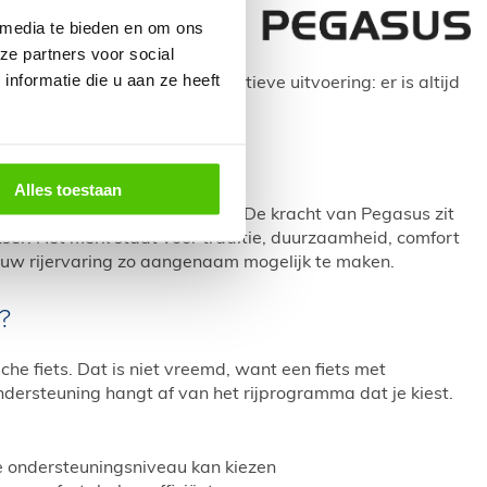
juiste adres. De
 media te bieden en om ons
iteit. Pegasus
ze partners voor social
 Of u nu kiest
nformatie die u aan ze heeft
he versnellingen of een sportieve uitvoering: er is altijd
kernassortiment.
tegen een faire prijs
Alles toestaan
onder concessies aan kwaliteit. De kracht van Pegasus zit
tser. Het merk staat voor traditie, duurzaamheid, comfort
jouw rijervaring zo aangenaam mogelijk te maken.
?
che fiets. Dat is niet vreemd, want een fiets met
ndersteuning hangt af van het rijprogramma dat je kiest.
e ondersteuningsniveau kan kiezen