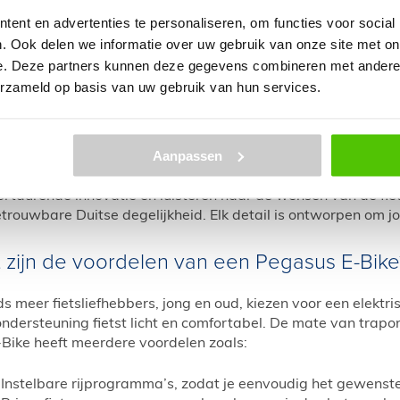
Pegasus E-Bike
kopen? Dan ben je bij Ronald Schot aan het 
ent en advertenties te personaliseren, om functies voor social
e biedt gegarandeerd fietsplezier, betrouwbaarheid en kwal
. Ook delen we informatie over uw gebruik van onze site met on
kkelt elektrische fietsen volledig afgestemd op de gebruiker.
e. Deze partners kunnen deze gegevens combineren met andere i
een model met lage instap, een lichtgewicht frame, automatisc
erzameld op basis van uw gebruik van hun services.
assende Pegasus E-Bike. Bekijk hierboven ons uitgebreide 
asus E-Bike – 40 jaar innovatie en comfort 
Aanpassen
im 40 jaar levert Pegasus E-Bikes tegen een eerlijke prijs, z
ortdurende innovatie en luisteren naar de wensen van de fie
trouwbare Duitse degelijkheid. Elk detail is ontworpen om 
 zijn de voordelen van een Pegasus E-Bike
s meer fietsliefhebbers, jong en oud, kiezen voor een elektris
ndersteuning fietst licht en comfortabel. De mate van trapo
Bike heeft meerdere voordelen zoals:
Instelbare rijprogramma’s, zodat je eenvoudig het gewenst