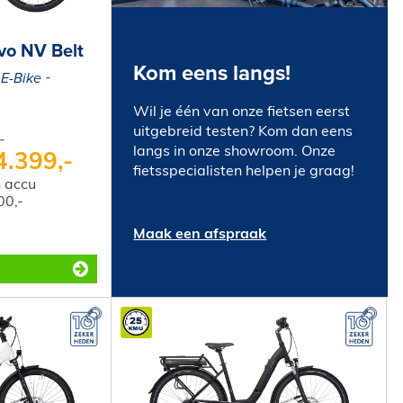
vo NV Belt
Kom eens langs!
E-Bike
Wil je één van onze fietsen eerst
uitgebreid testen? Kom dan eens
-
langs in onze showroom. Onze
4.399,-
fietsspecialisten helpen je graag!
 accu
00,-
Maak een afspraak