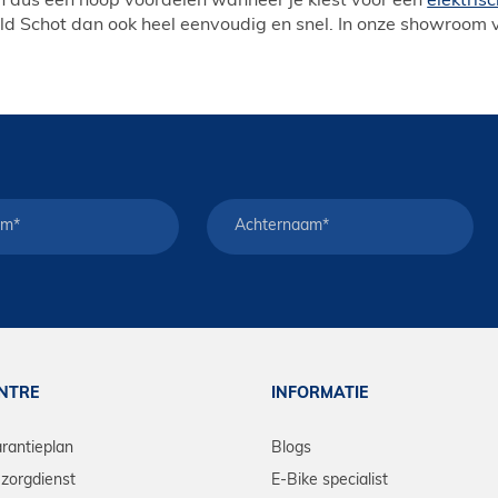
jn dus een hoop voordelen wanneer je kiest voor een
elektrisc
d Schot dan ook heel eenvoudig en snel. In onze showroom vin
ENTRE
INFORMATIE
arantieplan
Blogs
zorgdienst
E-Bike specialist