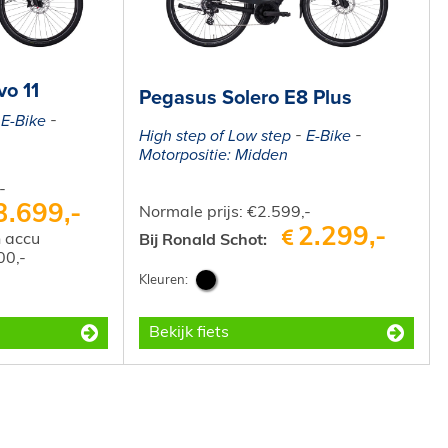
o 11
Pegasus Solero E8 Plus
E-Bike
High step of Low step
E-Bike
Motorpositie: Midden
-
3.699,-
Normale prijs: €2.599,-
2.299,-
 accu
Bij Ronald Schot:
00,-
Bekijk fiets