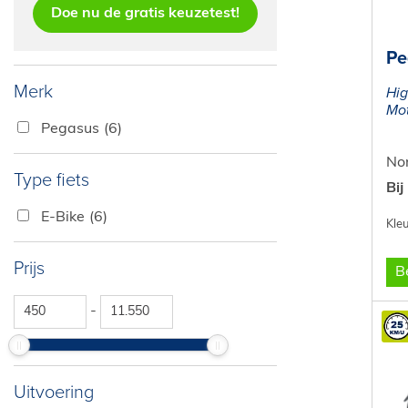
Doe nu de gratis keuzetest!
Pe
Merk
Hig
Mot
Pegasus
(6)
Nor
Type fiets
Bij
E-Bike
(6)
Prijs
Be
-
Uitvoering