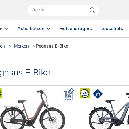
en
Actie fietsen
Fietsendragers
Leasefiets
sen
>
Merken
>
Pegasus E-Bike
gasus E-Bike