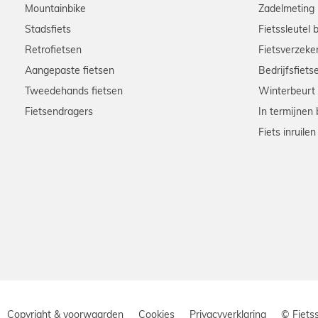
Mountainbike
Zadelmeting
Stadsfiets
Fietssleutel 
Retrofietsen
Fietsverzeke
Aangepaste fietsen
Bedrijfsfiets
Tweedehands fietsen
Winterbeurt
Fietsendragers
In termijnen 
Fiets inruilen
Copyright & voorwaarden
Cookies
Privacyverklaring
© Fiets