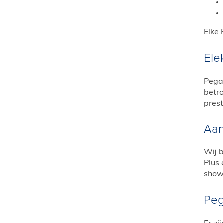
Elke 
Ele
Pega
betro
prest
Aan
Wij 
Plus 
show
Peg