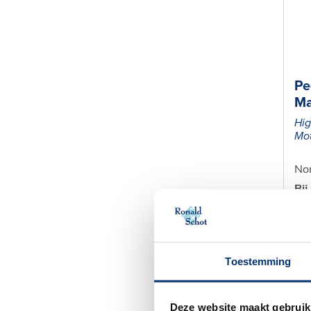
Pe
M
Hig
Mot
Nor
Bij
Ma
Be
Toestemming
Deze website maakt gebruik