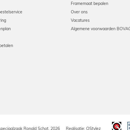
Framemaat bepalen
bestelservice
Over ons
ring
Vacatures
enplan
Algemene voorwaarden BOVA
betalen
speciaalzaak Ronald Schot, 2026
Realisatie:
QStylez