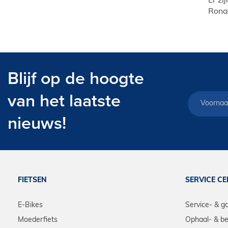
Er zi
Ronal
Blijf op de hoogte
van het laatste
nieuws!
FIETSEN
SERVICE C
E-Bikes
Service- & g
Moederfiets
Ophaal- & be