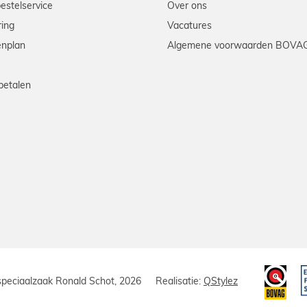
bestelservice
Over ons
ring
Vacatures
enplan
Algemene voorwaarden BOVA
betalen
speciaalzaak Ronald Schot, 2026
Realisatie:
QStylez