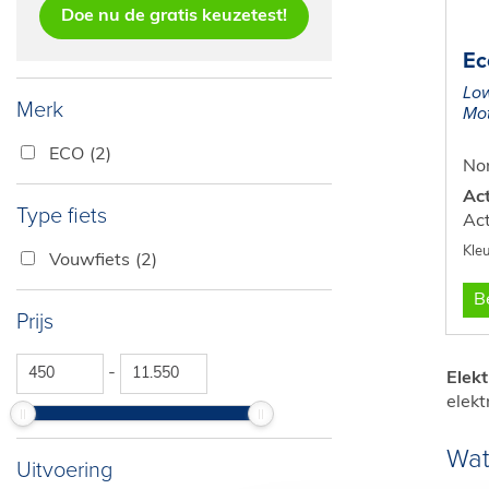
Doe nu de gratis keuzetest!
Ec
Low
Merk
Mot
ECO
(2)
Nor
Act
Type fiets
Act
Vouwfiets
(2)
Be
Prijs
-
Elek
elekt
Wat
Uitvoering