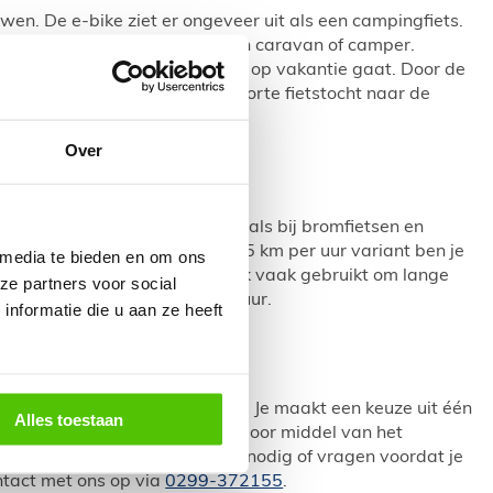
uwen. De e-bike ziet er ongeveer uit als een campingfiets.
 die op vakantie gaan met een caravan of camper.
akkelijk meenemen wanneer je op vakantie gaat. Door de
tocht maken in plaats van een korte fietstocht naar de
Over
t, er voor e-bikes zijn er, net als bij bromfietsen en
ur en 45 km per uur. Voor de 45 km per uur variant ben je
 media te bieden en om ons
 wordt genoemd, wordt dan ook vaak gebruikt om lange
ze partners voor social
 begrensd op 25 kilometer per uur.
nformatie die u aan ze heeft
 en vertrouwd bij Ronald Schot. Je maakt een keuze uit één
Alles toestaan
eer hier om gevraagd wordt. Door middel van het
uiste is. Heb je toch nog hulp nodig of vragen voordat je
ontact met ons op via
0299-372155
.