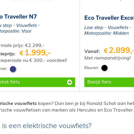
o Traveller N7
Eco Traveller Exce
 step
Vouwfiets
Low step
Vouwfiets
orpositie: Voor
Motorpositie: Midden
male prijs: €2.299,-
2.899,
1.999,-
Vanaf:
ieprijs:
Met riemaandrijving!
ieperiode nu € 300,- voordeel!
Bekijk fiets
kijk fiets
trische vouwfiets
kopen? Dan ben je bij Ronald Schot aan het 
rische vouwfietsen van merken als Hercules en Eco Traveller
 is een elektrische vouwfiets?