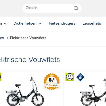
en
Actie fietsen
Fietsendragers
Leasefiets
sen
>
Elektrische Vouwfiets
ektrische Vouwfiets