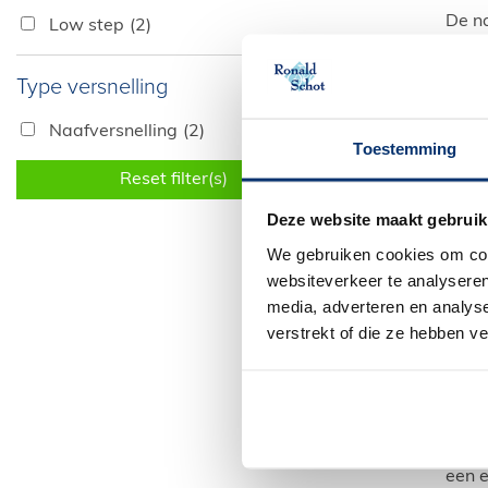
De na
Low step
(2)
De o
Omd
Type versnelling
elekt
supe
Naafversnelling
(2)
Toestemming
Hoe
Reset filter(s)
Deze website maakt gebruik
Een e
scoot
We gebruiken cookies om cont
verp
websiteverkeer te analyseren
afsta
media, adverteren en analys
verstrekt of die ze hebben v
Ele
Wil j
van 
fram
een e