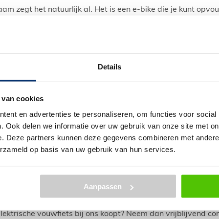
am zegt het natuurlijk al. Het is een e-bike die je kunt opvo
pvouwbare e-bike wordt dan ook vaak gebruikt voor mensen
at de
elektrische fiets
opvouwbaar is, kun je deze dan ook m
rische motor kun je met deze fiets nu makkelijk een langere 
rmarkt.
Details
 hard gaat een opvouwbare e-bike?
 van cookies
lektrische vouwfiets gaat 25 kilometer per uur. Dit komt, omda
ers, 2 maximale snelheidslimieten zijn. Namelijk 25 km per u
ent en advertenties te personaliseren, om functies voor social
licht om een helm te dragen. Deze speed pedelec, zoals dat
. Ook delen we informatie over uw gebruik van onze site met on
nden te fietsen. Om deze reden zijn elektrische vouwfietsen
e. Deze partners kunnen deze gegevens combineren met andere i
erzameld op basis van uw gebruik van hun services.
ktrische vouwfiets kopen?
e een elektrische vouwfiets kopen? Dat doe je heel makkelijk
Aanpassen
onze e-vouwfietsen. Vervolgens kies je een framemaat wann
emaat tabel
kun je heel nauwkeurig bepalen welke voor u de j
lektrische vouwfiets bij ons koopt? Neem dan vrijblijvend c