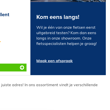
llent
Kom eens langs!
Wil je één van onze fietsen eerst
uitgebreid testen? Kom dan eens
langs in onze showroom. Onze
-
fietsspecialisten helpen je graag!
Maak een afspraak
juiste adres! In ons assortiment vindt je verschillende
.