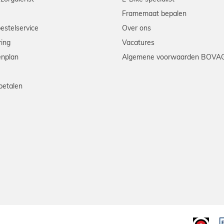
Framemaat bepalen
bestelservice
Over ons
ring
Vacatures
enplan
Algemene voorwaarden BOVA
betalen