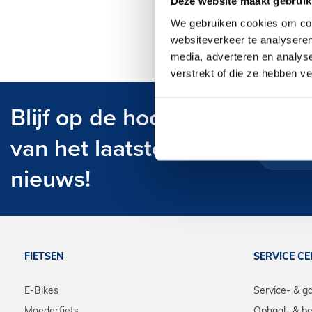
Deze website maakt gebruik
excellent_22 (16)
We gebruiken cookies om cont
websiteverkeer te analyseren
media, adverteren en analys
verstrekt of die ze hebben v
Blijf op de hoogte
van het laatste
nieuws!
FIETSEN
SERVICE C
E-Bikes
Service- & g
Moederfiets
Ophaal- & be