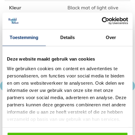
Kleur
black mat of light olive
glans
Bijpassende accessoires
Toestemming
Details
Over
Deze website maakt gebruik van cookies
We gebruiken cookies om content en advertenties te
personaliseren, om functies voor social media te bieden
en om ons websiteverkeer te analyseren. Ook delen we
informatie over uw gebruik van onze site met onze
partners voor social media, adverteren en analyse. Deze
Mand Basil MIK
partners kunnen deze gegevens combineren met andere
informatie die u aan ze heeft verstrekt of die ze hebben
€ 79.95
verzameld op basis van uw gebruik van hun services.
Meer info