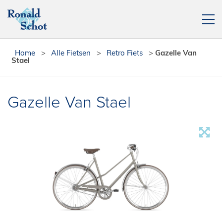
Elektrische fietsen
Home
>
Alle Fietsen
>
Retro Fiets
>
Gazelle Van
Stael
Fietsen
Actie fietsen
Gazelle Van Stael
Fietsendragers
Leasefiets
Verhuur
Contact
[php snippet=16]
Reparatieplanner