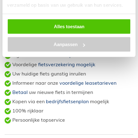
verzameld op basis van uw gebruik van hun services.
In Nederland geheel rijklaar bezorgd voor
slechts €59,-
Klik hier
voor meer informatie.
Alles toestaan
Aanpassen
10 Zekerheden
bij aankoop van een fiets
Eigen
Service & Garantieplan
Voordelige
fietsverzekering mogelijk
Uw huidige fiets gunstig inruilen
Informeer naar onze
voordelige leasetarieven
Betaal
uw nieuwe fiets in termijnen
Kopen via een
bedrijfsfietsenplan
mogelijk
100% rijklaar
Persoonlijke topservice