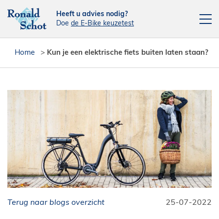
Heeft u advies nodig?
Doe
de E-Bike keuzetest
Elektrische fietsen
Home
>
Kun je een elektrische fiets buiten laten staan?
Fietsen
Actie fietsen
Fietsendragers
Leasefiets
Verhuur
Contact
[php snippet=16]
Terug naar blogs overzicht
Reparatieplanner
25-07-2022