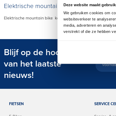
Elektrische mountain bike kopen bij Rona
Deze website maakt gebruik
We gebruiken cookies om cont
Elektrische mountain bike kopen? Heb je een keuze kunn
websiteverkeer te analyseren
media, adverteren en analys
verstrekt of die ze hebben v
Blijf op de hoogte
van het laatste
nieuws!
FIETSEN
SERVICE C