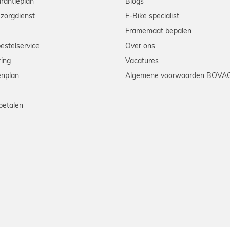
arantieplan
Blogs
zorgdienst
E-Bike specialist
Framemaat bepalen
bestelservice
Over ons
ring
Vacatures
enplan
Algemene voorwaarden BOVA
betalen