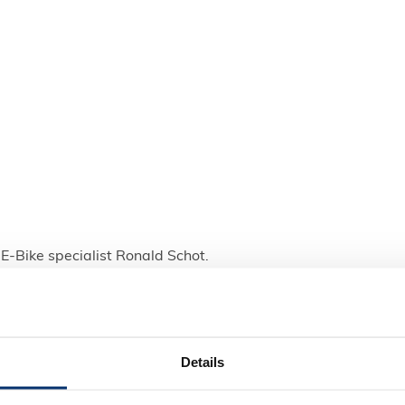
j E-Bike specialist Ronald Schot.
meer
 en duinen? Dan ben je na een tijdje al gauw uitgeput. Dit is 
ektrische mountain bike helpt je om door te gaan. De elektris
Details
 jouw fietsrit.