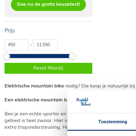
Doe nu de gratis keuzetest!
Prijs
-
Reset filter(s)
Elektrische mountain bike
nodig? Die koop je natuurlijk bi
Een elektrische mountain bike zorgt voor net dat beetje 
Ben je een echte sporter en fiets je regelmatig door bergen
gebied is heel zwaar. Hier is nu een oplossing voor. Een el
Toestemming
extra trapondersteuning. Hierdoor heb je langer plezier van