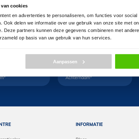
ld Schot
 van cookies
ent en advertenties te personaliseren, om functies voor social
en maken uit één van onze e-mountainbikes? Neem dan conta
. Ook delen we informatie over uw gebruik van onze site met on
e. Deze partners kunnen deze gegevens combineren met andere i
erzameld op basis van uw gebruik van hun services.
Aanpassen
ENTRE
INFORMATIE