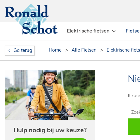
Elektrische fietsen
Fiets
Home
>
Alle Fietsen
>
Elektrische fiet
Ga terug
Ni
It se
Hulp nodig bij uw keuze?