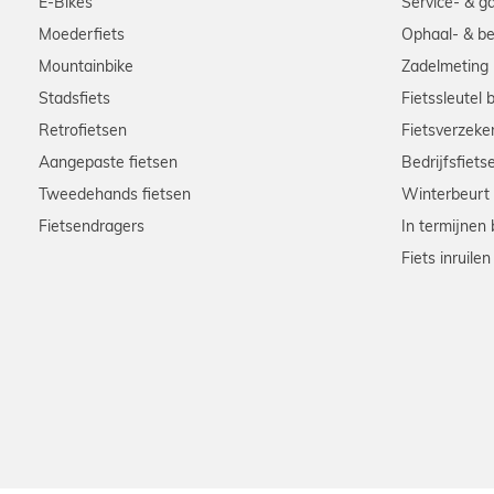
E-Bikes
Service- & g
Moederfiets
Ophaal- & be
Mountainbike
Zadelmeting
Stadsfiets
Fietssleutel 
Retrofietsen
Fietsverzeke
Aangepaste fietsen
Bedrijfsfiets
Tweedehands fietsen
Winterbeurt
Fietsendragers
In termijnen 
Fiets inruilen