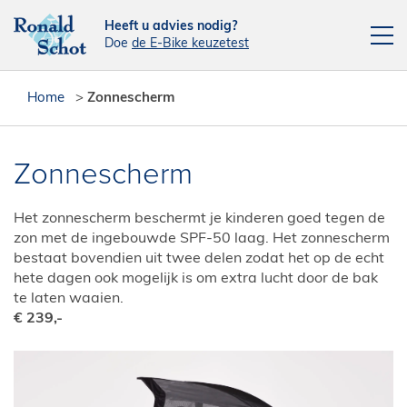
Heeft u advies nodig?
Doe
de E-Bike keuzetest
Elektrische fietsen
Home
>
Zonnescherm
Fietsen
Actie fietsen
Zonnescherm
Fietsendragers
Het zonnescherm beschermt je kinderen goed tegen de
Leasefiets
zon met de ingebouwde SPF-50 laag. Het zonnescherm
bestaat bovendien uit twee delen zodat het op de echt
Verhuur
hete dagen ook mogelijk is om extra lucht door de bak
te laten waaien.
Contact
€ 239,-
[php snippet=16]
Reparatieplanner