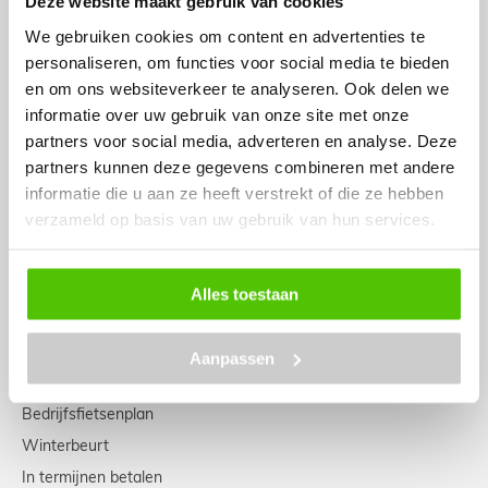
Deze website maakt gebruik van cookies
Stadsfiets
We gebruiken cookies om content en advertenties te
Retrofietsen
personaliseren, om functies voor social media te bieden
Aangepaste fietsen
en om ons websiteverkeer te analyseren. Ook delen we
Tweedehands fietsen
informatie over uw gebruik van onze site met onze
Fietsendragers
partners voor social media, adverteren en analyse. Deze
partners kunnen deze gegevens combineren met andere
informatie die u aan ze heeft verstrekt of die ze hebben
SERVICE CENTRE
verzameld op basis van uw gebruik van hun services.
Service- & garantieplan
Ophaal- & bezorgdienst
Alles toestaan
Zadelmeting
Fietssleutel bestelservice
Aanpassen
Fietsverzekering
Bedrijfsfietsenplan
Winterbeurt
In termijnen betalen