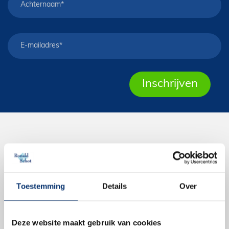
FIETSEN
E-Bikes
Toestemming
Details
Over
Moederfiets
Mountainbike
Stadsfiets
Deze website maakt gebruik van cookies