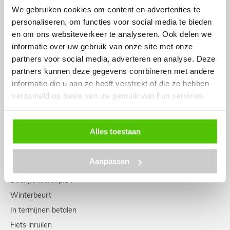
Retrofietsen
We gebruiken cookies om content en advertenties te
Aangepaste fietsen
personaliseren, om functies voor social media te bieden
en om ons websiteverkeer te analyseren. Ook delen we
Tweedehands fietsen
informatie over uw gebruik van onze site met onze
Fietsendragers
partners voor social media, adverteren en analyse. Deze
partners kunnen deze gegevens combineren met andere
SERVICE CENTRE
informatie die u aan ze heeft verstrekt of die ze hebben
verzameld op basis van uw gebruik van hun services.
Service- & garantieplan
Ophaal- & bezorgdienst
Alles toestaan
Zadelmeting
Fietssleutel bestelservice
Aanpassen
Fietsverzekering
Bedrijfsfietsenplan
Winterbeurt
In termijnen betalen
Fiets inruilen