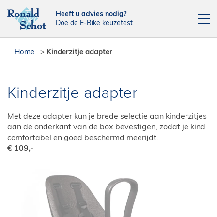
Heeft u advies nodig?
Doe
de E-Bike keuzetest
Elektrische fietsen
Home
>
Kinderzitje adapter
Fietsen
Actie fietsen
Kinderzitje adapter
Fietsendragers
Met deze adapter kun je brede selectie aan kinderzitjes
Leasefiets
aan de onderkant van de box bevestigen, zodat je kind
comfortabel en goed beschermd meerijdt.
Verhuur
€ 109,-
Contact
[php snippet=16]
Reparatieplanner