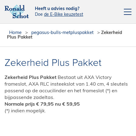
Heeft u advies nodig?
Doe
de E-Bike keuzetest
Elektrische fietsen
Home
>
pegasus-bulls-metpluspakket
>
Zekerheid
Plus Pakket
Fietsen
Actie fietsen
Zekerheid Plus Pakket
Fietsendragers
Zekerheid Plus Pakket
Bestaat uit AXA Victory
Leasefiets
frameslot, AXA RLC insteekslot van 1.40 cm, 4 sleutels
Verhuur
passend op de accucilinder en het frameslot (*) en
bijpassende zadeltas.
Contact
Normale prijs € 79,95 nu € 59,95
(*) indien mogelijk.
[php snippet=16]
Reparatieplanner