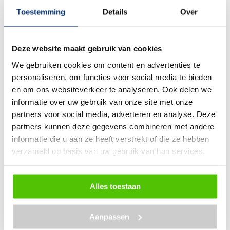
Framemaat bepalen
Toestemming
Details
Over
Showroom afspraak
Informeer vrijblijvend
Deze website maakt gebruik van cookies
We gebruiken cookies om content en advertenties te
In Nederland geheel rijklaar bezorgd voor
personaliseren, om functies voor social media te bieden
slechts €59,-
Klik hier
voor meer informatie.
en om ons websiteverkeer te analyseren. Ook delen we
informatie over uw gebruik van onze site met onze
partners voor social media, adverteren en analyse. Deze
partners kunnen deze gegevens combineren met andere
10 Zekerheden
bij aankoop van een fiets
informatie die u aan ze heeft verstrekt of die ze hebben
Eigen
Service & Garantieplan
verzameld op basis van uw gebruik van hun services.
Voordelige
fietsverzekering mogelijk
Uw huidige fiets gunstig inruilen
Alles toestaan
Informeer naar onze
voordelige leasetarieven
Betaal
uw nieuwe fiets in termijnen
Aanpassen
Kopen via een
bedrijfsfietsenplan
mogelijk