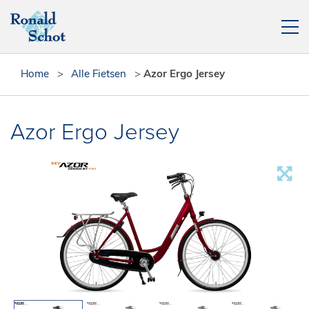
Elektrische fietsen
Home
>
Alle Fietsen
>
Azor Ergo Jersey
Fietsen
Actie fietsen
Azor Ergo Jersey
Fietsendragers
Leasefiets
Verhuur
Contact
[php snippet=16]
Reparatieplanner