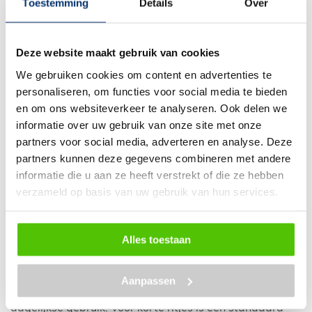
Toestemming
Details
Over
Welke motor past bij een elektrische
omafiets?
Deze website maakt gebruik van cookies
De meeste mensen kiezen voor een omafiets met een
We gebruiken cookies om content en advertenties te
elektrisch middenmotor. Deze motor zit laag in het
personaliseren, om functies voor social media te bieden
frame, wat zorgt voor een stabiele wegligging en
en om ons websiteverkeer te analyseren. Ook delen we
natuurlijke trapondersteuning. Er zijn ook modellen met
informatie over uw gebruik van onze site met onze
voorwielmotor of achterwielmotor, maar de
middenmotor is het meest populair. Dat maakt dit type
partners voor social media, adverteren en analyse. Deze
omafiets perfect voor stadsritten, boodschappen of
partners kunnen deze gegevens combineren met andere
langere tochten.
informatie die u aan ze heeft verstrekt of die ze hebben
verzameld op basis van uw gebruik van hun services.
Waar moet je op letten bij versnellingen
en accu?
Alles toestaan
Een elektrische omafiets met versnellingen geeft je meer
flexibiliteit bij heuvels of lange afstanden. Ook de
Aanpassen
accuduur is belangrijk: kies een accu die past bij jouw
dagelijkse gebruik. Voor korte ritjes is een standaard