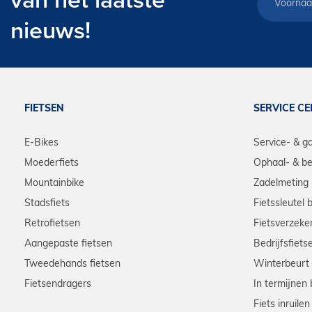
van het laatste
nieuws!
FIETSEN
SERVICE C
E-Bikes
Service- & g
Moederfiets
Ophaal- & be
Mountainbike
Zadelmeting
Stadsfiets
Fietssleutel 
Retrofietsen
Fietsverzeke
Aangepaste fietsen
Bedrijfsfiets
Tweedehands fietsen
Winterbeurt
Fietsendragers
In termijnen 
Fiets inruilen