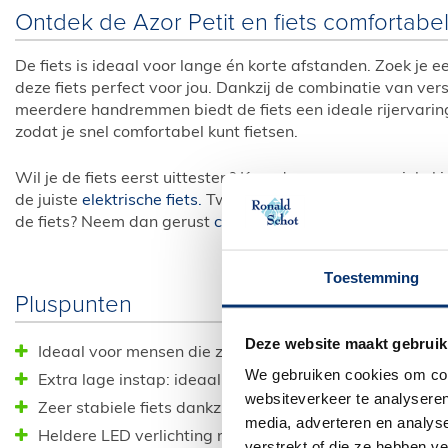
Ontdek de Azor Petit en fiets comfortabel
De fiets is ideaal voor lange én korte afstanden. Zoek je e
deze fiets perfect voor jou. Dankzij de combinatie van vers
meerdere handremmen biedt de fiets een ideale rijervaring
zodat je snel comfortabel kunt fietsen.
Wil je de fiets eerst uittesten? Kom dan naar onze winkel 
de juiste
elektrische fiets.
Twijfel je nog? Vergelijk de ande
de fiets? Neem dan gerust
contact
met ons op. Wij helpen 
Toestemming
Pluspunten
Deze website maakt gebruik
Ideaal voor mensen die zich wat zekerder willen voelen
We gebruiken cookies om cont
Extra lage instap: ideaal voor veilig en stabiel op- en 
websiteverkeer te analyseren
Zeer stabiele fiets dankzij het speciale frame
media, adverteren en analys
Heldere LED verlichting met naafdynamo
verstrekt of die ze hebben v