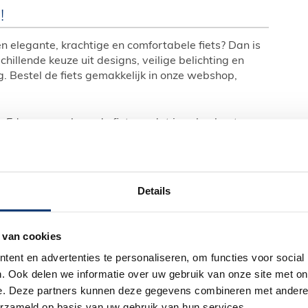
!
en elegante, krachtige en comfortabele fiets? Dan is
chillende keuze uit designs, veilige belichting en
. Bestel de fiets gemakkelijk in onze webshop,
in Edam en probeer de fiets, zodat je zeker bent van
re
Azor fietsen
in onze webshop! Heb je vragen over
je graag.
Details
 van cookies
 op hun fiets
ent en advertenties te personaliseren, om functies voor social
afstappen
. Ook delen we informatie over uw gebruik van onze site met on
e. Deze partners kunnen deze gegevens combineren met andere i
erzameld op basis van uw gebruik van hun services.