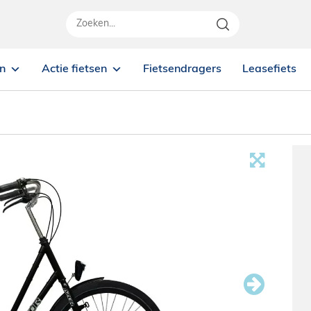
en
Actie fietsen
Fietsendragers
Leasefiets