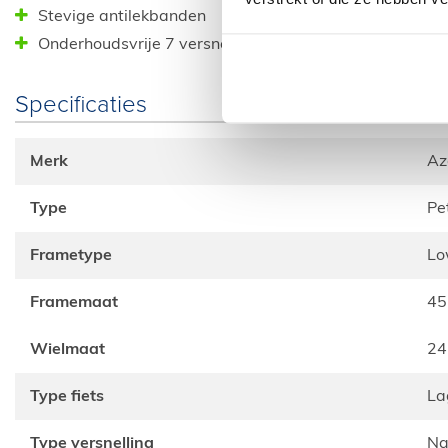
Stevige antilekbanden
Onderhoudsvrije 7 versnellingsnaaf
Specificaties
Merk
A
Type
Pe
Frametype
L
Framemaat
4
Wielmaat
24
Type fiets
L
Type versnelling
N