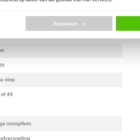
Aanpassen
zor
tit
ow step
5 of 49
age instapfiets
aafversnelling