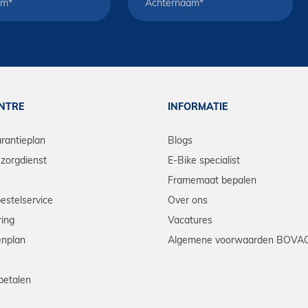
ENTRE
INFORMATIE
arantieplan
Blogs
zorgdienst
E-Bike specialist
Framemaat bepalen
bestelservice
Over ons
ring
Vacatures
enplan
Algemene voorwaarden BOVA
betalen