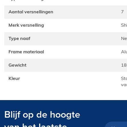
Aantal versnellingen
7
Merk versnelling
S
Type naaf
N
Frame materiaal
A
Gewicht
1
Kleur
Standaard kleuren of eventueel een afwijkende kleur
va
Blijf op de hoogte