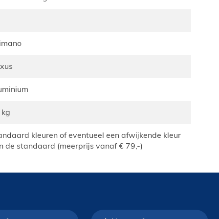
himano
exus
luminium
8 kg
n de standaard (meerprijs vanaf € 79,-)