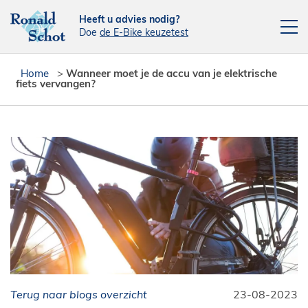
Heeft u advies nodig?
Doe
de E-Bike keuzetest
Elektrische fietsen
Home
>
Wanneer moet je de accu van je elektrische
fiets vervangen?
Fietsen
Actie fietsen
Fietsendragers
Leasefiets
Verhuur
Contact
[php snippet=16]
Reparatieplanner
Terug naar blogs overzicht
23-08-2023