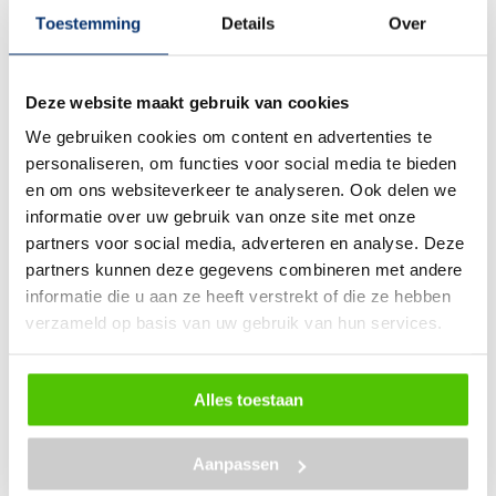
Toestemming
Details
Over
Fietsendrager monteren? Volg dit simpele
stappenplan
Deze website maakt gebruik van cookies
We gebruiken cookies om content en advertenties te
personaliseren, om functies voor social media te bieden
en om ons websiteverkeer te analyseren. Ook delen we
informatie over uw gebruik van onze site met onze
partners voor social media, adverteren en analyse. Deze
partners kunnen deze gegevens combineren met andere
informatie die u aan ze heeft verstrekt of die ze hebben
verzameld op basis van uw gebruik van hun services.
28 november 2025
Lees blog
Fietsaccu brand voorkomen
Alles toestaan
Aanpassen
Ontdek welke E-Bike het beste bij jou