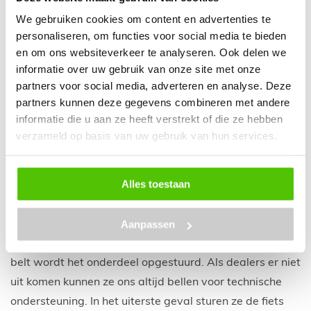
Dat is ook voor je verkoopprijs wel interessant.”
We gebruiken cookies om content en advertenties te
personaliseren, om functies voor social media te bieden
Alle onderdelen op voorraad, van klein tot
en om ons websiteverkeer te analyseren. Ook delen we
groot
informatie over uw gebruik van onze site met onze
partners voor social media, adverteren en analyse. Deze
Schot hecht veel waarde aan zijn serviceverhaal. Uit
partners kunnen deze gegevens combineren met andere
ervaring weet hij als geen ander hoe belangrijk dat
informatie die u aan ze heeft verstrekt of die ze hebben
onderdeel van de business is. “We weten hoe het werkt.
verzameld op basis van uw gebruik van hun services.
Als je het in de werkplaats niet voor elkaar hebt, dan
kan je blijven verkopen, maar dan gaat het toch niet
Alles toestaan
lukken. Ik kan natuurlijk wel zeggen dat het bij ons goed
geregeld is, dat is het ook, maar dat zegt iedereen. We
Aanpassen
hebben alle onderdelen op voorraad, van klein tot groot.
We hebben zelfs een frame op voorraad. Als een dealer
belt wordt het onderdeel opgestuurd. Als dealers er niet
uit komen kunnen ze ons altijd bellen voor technische
ondersteuning. In het uiterste geval sturen ze de fiets