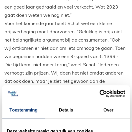
een goed jaar gedraaid en veel verkocht. Wat 2023
gaat doen weten we nog niet.”
Voor het komende jaar heeft Schot wel een kleine
prijsverhoging moet doorvoeren. “Gelukkig is prijs niet
het belangrijkste argument bij de consumenten. “Ook
wij ontkomen er niet aan om iets omhoog te gaan. Toen
we begonnen hadden we een 3-speed van € 1399,-.
Die tijd komt niet meer terug,” weet Schot. “Iedereen
verhoogt zijn prijzen. Wij doen het niet omdat anderen
dat ook doen, maar je ziet het gewoon aan de
inkoopkant, vooral de invoerrechten. 24,9% van onze
Chinese fietsen gaan naar de Europese Unie. Dat is veel
hoor. Ik snap het, als het concurrerend is, maar dat is
Toestemming
Details
Over
het niet. Want je kunt ze niet in Europa kopen. We zijn
wel bezig om te kijken of we niet ook in Portugal iets
Deze website maakt gebruik van cookies
kunnen bestellen, om ook die invoerrechten te verlagen.