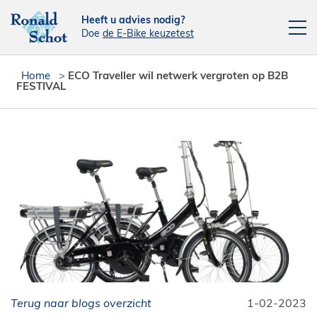
Heeft u advies nodig?
Doe
de E-Bike keuzetest
Elektrische fietsen
Home
>
ECO Traveller wil netwerk vergroten op B2B
FESTIVAL
Fietsen
Actie fietsen
Fietsendragers
Leasefiets
Verhuur
Contact
[php snippet=16]
Reparatieplanner
Terug naar blogs overzicht
1-02-2023