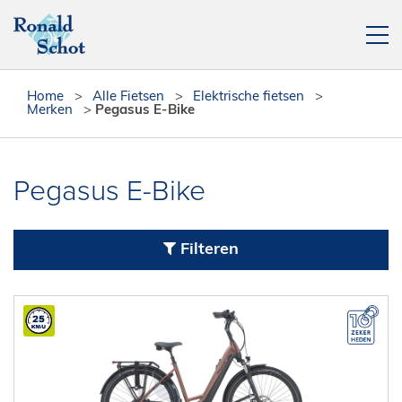
Elektrische fietsen
Home
>
Alle Fietsen
>
Elektrische fietsen
>
Merken
>
Pegasus E-Bike
Fietsen
Actie fietsen
Pegasus E-Bike
Fietsendragers
Leasefiets
Filteren
Verhuur
Contact
[php snippet=16]
Reparatieplanner