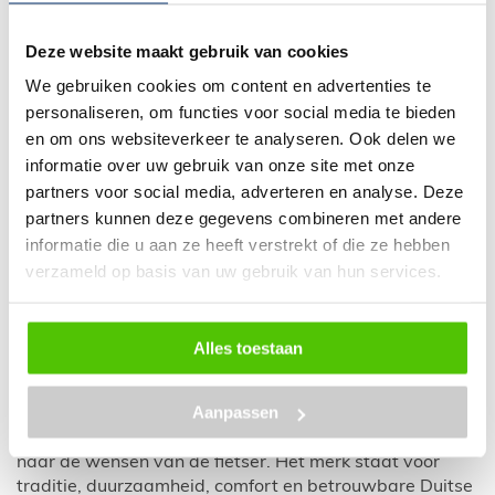
Een
Pegasus
E-Bike
kopen?
Deze website maakt gebruik van cookies
Dan ben je bij
Ronald Schot aan het juiste adres. De E-Bike biedt
We gebruiken cookies om content en advertenties te
gegarandeerd fietsplezier, betrouwbaarheid en
personaliseren, om functies voor social media te bieden
kwaliteit. Pegasus ontwikkelt elektrische fietsen
en om ons websiteverkeer te analyseren. Ook delen we
volledig afgestemd op de gebruiker. Of u nu kiest voor
informatie over uw gebruik van onze site met onze
een model met lage instap, een lichtgewicht frame,
partners voor social media, adverteren en analyse. Deze
automatische versnellingen of een sportieve uitvoering:
partners kunnen deze gegevens combineren met andere
er is altijd een passende Pegasus E-Bike. Bekijk
informatie die u aan ze heeft verstrekt of die ze hebben
hierboven ons uitgebreide kernassortiment.
verzameld op basis van uw gebruik van hun services.
Pegasus E-Bike – 40 jaar innovatie en
comfort tegen een faire prijs
Alles toestaan
Al ruim 40 jaar levert Pegasus E-Bikes tegen een
Aanpassen
eerlijke prijs, zonder concessies aan kwaliteit. De kracht
van Pegasus zit in voortdurende innovatie en luisteren
naar de wensen van de fietser. Het merk staat voor
traditie, duurzaamheid, comfort en betrouwbare Duitse