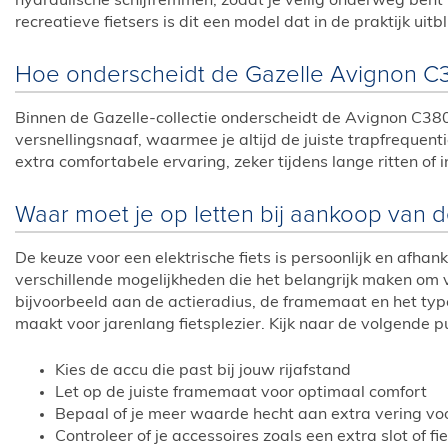
hydraulische schijfremmen, zodat je veilig onderweg bent 
recreatieve fietsers is dit een model dat in de praktijk uitbl
Hoe onderscheidt de Gazelle Avignon C
Binnen de Gazelle-collectie onderscheidt de Avignon C380
versnellingsnaaf, waarmee je altijd de juiste trapfrequenti
extra comfortabele ervaring, zeker tijdens lange ritten of 
Waar moet je op letten bij aankoop van
De keuze voor een elektrische fiets is persoonlijk en afh
verschillende mogelijkheden die het belangrijk maken om v
bijvoorbeeld aan de actieradius, de framemaat en het type 
maakt voor jarenlang fietsplezier. Kijk naar de volgende p
Kies de accu die past bij jouw rijafstand
Let op de juiste framemaat voor optimaal comfort
Bepaal of je meer waarde hecht aan extra vering vo
Controleer of je accessoires zoals een extra slot of f