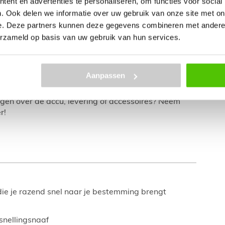
ent en advertenties te personaliseren, om functies voor social
rnaast waarderen gebruikers het geïntegreerde
. Ook delen we informatie over uw gebruik van onze site met on
. Zowel voor lange tochten als voor dagelijks woon-
e. Deze partners kunnen deze gegevens combineren met andere i
erzameld op basis van uw gebruik van hun services.
Aanpassen
cialisten staan klaar om je persoonlijk te
ing van
Gazelle
. Zo ben je verzekerd van een fiets die
agen over de accu, levering of accessoires? Neem
r!
e je razend snel naar je bestemming brengt
snellingsnaaf