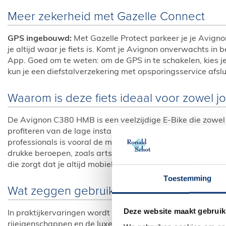
Meer zekerheid met Gazelle Connect
GPS ingebouwd:
Met Gazelle Protect parkeer je je Avig
je altijd waar je fiets is. Komt je Avignon onverwachts in
App. Goed om te weten: om de GPS in te schakelen, kies 
kun je een diefstalverzekering met opsporingsservice afslu
Waarom is deze fiets ideaal voor zowel j
De Avignon C380 HMB is een veelzijdige E-Bike die zowel bi
profiteren van de lage instap, stabiele wegligging en het
professionals is vooral de moderne uitstraling, slimme tec
drukke beroepen, zoals artsen of logistiek medewerkers
die zorgt dat je altijd mobiel bent.
Toestemming
Wat zeggen gebruikers over de Gazelle 
Deze website maakt gebruik
In praktijkervaringen wordt de Avignon C380 HMB vaak gep
rijeigenschappen en de luxe afwerking. De traploze versn