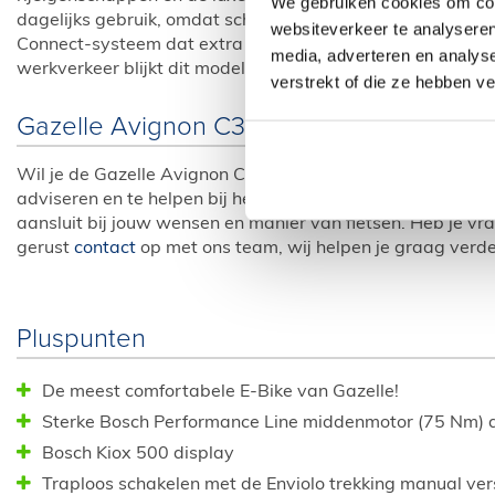
We gebruiken cookies om cont
dagelijks gebruik, omdat schakelen moeiteloos gaat. Daa
websiteverkeer te analyseren
Connect-systeem dat extra zekerheid biedt tegen diefstal
media, adverteren en analys
werkverkeer blijkt dit model een betrouwbare keuze.
verstrekt of die ze hebben v
Gazelle Avignon C380 HMB kopen?
Wil je de Gazelle Avignon C380 HMB zelf ervaren? Onze spe
adviseren en te helpen bij het kiezen van de juiste uitvoer
aansluit bij jouw wensen en manier van fietsen. Heb je vr
gerust
contact
op met ons team, wij helpen je graag verde
Pluspunten
De meest comfortabele E-Bike van Gazelle!
Sterke Bosch Performance Line middenmotor (75 Nm) di
Bosch Kiox 500 display
Traploos schakelen met de Enviolo trekking manual ver