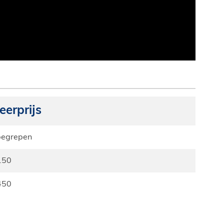
Meerprijs
begrepen
 150
 450