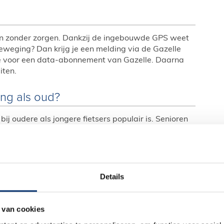
non zonder zorgen. Dankzij de ingebouwde GPS weet
 beweging? Dan krijg je een melding via de Gazelle
je voor een data-abonnement van Gazelle. Daarna
iten.
ong als oud?
j oudere als jongere fietsers populair is. Senioren
 comfort van traploos schakelen. Voor jonge
hnologie en krachtige motor aantrekkelijk. Ook voor
, is de Avignon C380 HMB een betrouwbare partner
Details
E-Bike Avignon?
 van cookies
rezen om zijn stille motor, soepele
ellingen worden gezien als een groot pluspunt voor