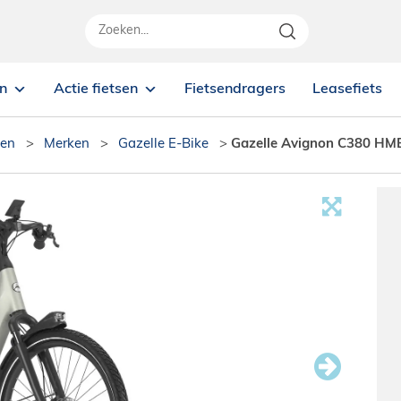
en
Actie fietsen
Fietsendragers
Leasefiets
sen
>
Merken
>
Gazelle E-Bike
>
Gazelle Avignon C380 HM