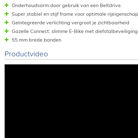
Onderhoudsarm door gebruik van een Beltdrive.
Super stabiel en stijf frame voor optimale rijeigenscha
Geïntegreerde verlichting vergroot je zichtbaarheid
Gazelle Connect; slimme E-Bike met diefstalbeveiliging
55 mm brede banden
Productvideo