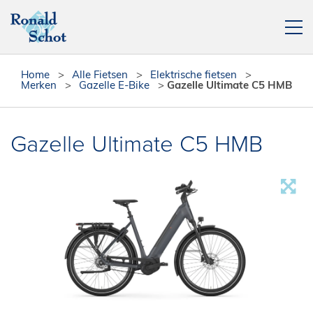
Elektrische fietsen
Home
>
Alle Fietsen
>
Elektrische fietsen
>
Merken
>
Gazelle E-Bike
>
Gazelle Ultimate C5 HMB
Fietsen
Actie fietsen
Gazelle Ultimate C5 HMB
Fietsendragers
Leasefiets
Verhuur
Contact
[php snippet=16]
Reparatieplanner