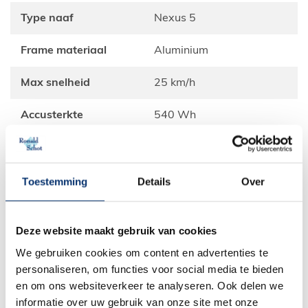
Type naaf
Nexus 5
Frame materiaal
Aluminium
Max snelheid
25 km/h
Accusterkte
540 Wh
Gewicht
26.4 kg
Kleur
Metallic orange mat of
Toestemming
Details
Over
meteor grey
Bijpassende accessoires
Deze website maakt gebruik van cookies
We gebruiken cookies om content en advertenties te
personaliseren, om functies voor social media te bieden
en om ons websiteverkeer te analyseren. Ook delen we
informatie over uw gebruik van onze site met onze