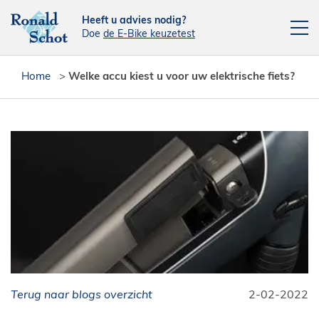
Heeft u advies nodig?
Doe
de E-Bike keuzetest
Elektrische fietsen
Home
>
Welke accu kiest u voor uw elektrische fiets?
Fietsen
Actie fietsen
Fietsendragers
Leasefiets
Verhuur
Contact
[php snippet=16]
Terug naar blogs overzicht
Reparatieplanner
2-02-2022