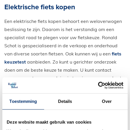
Elektrische fiets kopen
Een elektrische fiets kopen behoort een weloverwogen
beslissing te zijn. Daarom is het verstandig om een
specialist raad te plegen voor uw fietskeuze. Ronald
Schot is gespecialiseerd in de verkoop en onderhoud
van diverse soorten
fietsen
. Ook kunnen wij u een
fiets
keuzetest
aanbieden. Zo kunt u gerichter onderzoek
doen om de beste keuze te maken. U kunt
contact
opnemen met ons om advies in te winnen, maar u kunt
uiteraard ook gezellig bij ons in Edam langskomen. We
laten u graag de mogelijkheden zien!
Toestemming
Details
Over
Meer blogs
Deze website maakt gebruik van cookies