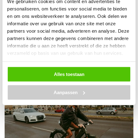
We gebruiken cookies om content en advertenties te
personaliseren, om functies voor social media te bieden
en om ons websiteverkeer te analyseren. Ook delen we
informatie over uw gebruik van onze site met onze
partners voor social media, adverteren en analyse. Deze
partners kunnen deze gegevens combineren met andere
informatie die u aan ze heeft verstrekt of die ze hebben
verzameld op basis van uw gebruik van hun services.
26 mei 2026
Lees blog
Fietsendrager monteren? Volg dit simpele
Alles toestaan
stappenplan
Aanpassen