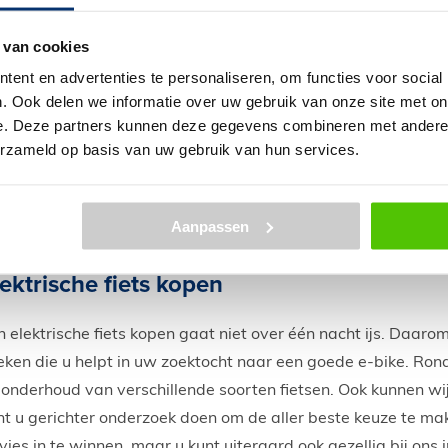
op.
Wanneer de accu opgeladen is, haal deze dan zo snel mog
 van cookies
in het contact laten zitten is op den duur zeer schadelijk.
Wanneer u de fiets een tijd niet gebruikt, bewaar de accu
ent en advertenties te personaliseren, om functies voor social
Laad de accu eerst tot 50% of hoger voordat u deze opbe
. Ook delen we informatie over uw gebruik van onze site met on
Bewaar d
e accu altijd op een droge plek bij kamertempe
e. Deze partners kunnen deze gegevens combineren met andere i
Laad de accu iedere 2 weken weer op tot 50% of hoger.
erzameld op basis van uw gebruik van hun services.
Geef de elektrische fiets zo nu en dan een grondige
onder
cu’s voor de elektrische fiets hebben een uitgebreide handle
Aanpassen
nen u hier altijd bij helpen.
lektrische fiets kopen
n elektrische fiets kopen gaat niet over één nacht ijs. Daaro
eken die u helpt in uw zoektocht naar een goede e-bike. Rona
 onderhoud van verschillende soorten
fietsen
. Ook kunnen wi
nt u gerichter onderzoek doen om de aller beste keuze te ma
vies in te winnen, maar u kunt uiteraard ook gezellig bij on