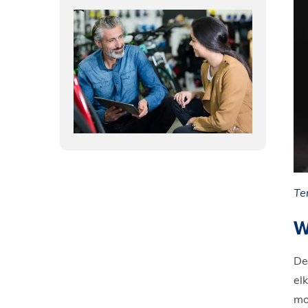
Te
W
De
el
mo