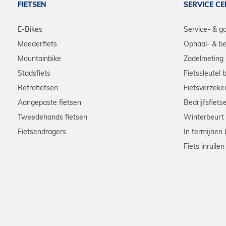
FIETSEN
SERVICE C
E-Bikes
Service- & g
Moederfiets
Ophaal- & be
Mountainbike
Zadelmeting
Stadsfiets
Fietssleutel 
Retrofietsen
Fietsverzeke
Aangepaste fietsen
Bedrijfsfiets
Tweedehands fietsen
Winterbeurt
Fietsendragers
In termijnen 
Fiets inruilen