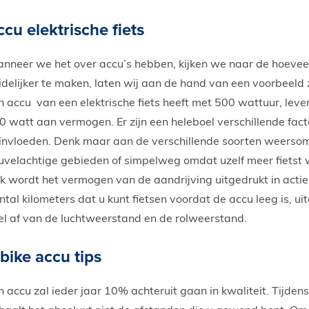
cu elektrische fiets
nneer we het over accu’s hebben, kijken we naar de hoeveel
idelijker te maken, laten wij aan de hand van een voorbeeld 
n accu van een elektrische fiets heeft met 500 wattuur, levert
0 watt aan vermogen. Er zijn een heleboel verschillende fact
ïnvloeden. Denk maar aan de verschillende soorten weerso
uvelachtige gebieden of simpelweg omdat uzelf meer fietst 
k wordt het vermogen van de aandrijving uitgedrukt in actie
ntal kilometers dat u kunt fietsen voordat de accu leeg is, u
el af van de luchtweerstand en de rolweerstand.
bike accu tips
n accu zal ieder jaar 10% achteruit gaan in kwaliteit. Tijde