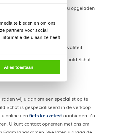
elijk van de stroom af. De accu opgeladen
 dan veilig op
 media te bieden en om ons
rgt.
ze partners voor social
ratuur
(tussen 10
℃ en 25℃).
nformatie die u aan ze heeft
houdsbeurt
, zo behoudt u de kwaliteit.
iding en de specialisten van Ronald Schot
Alles toestaan
m raden wij u aan om een specialist op te
ld Schot is gespecialiseerd in de verkoop
j u online een
fiets keuzetest
aanbieden. Zo
ken. U kunt
contact
opnemen met ons om
s in Edam langskomen. We laten u graag de