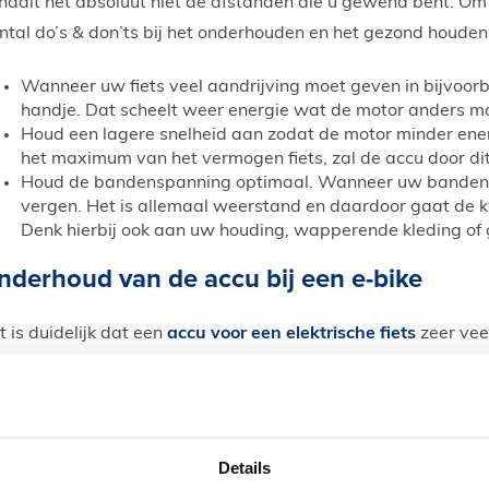
haalt het absoluut niet de afstanden die u gewend bent. Om t
ntal do’s & don’ts bij het onderhouden en het gezond houden 
Wanneer uw fiets veel aandrijving moet geven in bijvoor
handje. Dat scheelt weer energie wat de motor anders mo
Houd een lagere snelheid aan zodat de motor minder ener
het maximum van het vermogen fiets, zal de accu door dit 
Houd de bandenspanning optimaal. Wanneer uw banden z
vergen. Het is allemaal weerstand en daardoor gaat de kw
Denk hierbij ook aan uw houding, wapperende kleding of 
nderhoud van de accu bij een e-bike
t is duidelijk dat een
accu voor een elektrische fiets
zeer vee
ofijt hebben van deze power batterij, dus het is van belang d
nier gebruikt. Wanneer u de batterij gaat opladen, let dan 
Het is niet nodig de accu eerst volledig op te laden voor h
Details
Gebruik de accu de eerste paar keren tot ongeveer 20% l