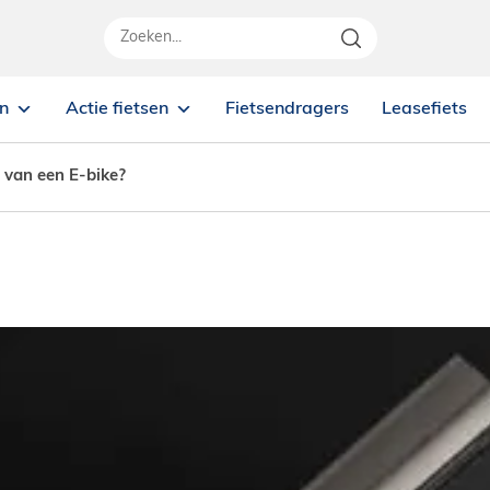
en
Actie fietsen
Fietsendragers
Leasefiets
u van een E-bike?