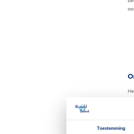
be
aa
O
He
pr
ma
Toestemming