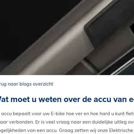
rug naar blogs overzicht
at moet u weten over de accu van 
 accu bepaalt voor uw E-bike hoe ver en hoe hard u kunt fie
kaar verbonden. Er is veel vraag naar een duidelijke uitleg 
gelijkheden van een accu. Graag zetten wij onze Elektrische 