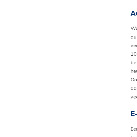
Ac
Wa
du
ee
10
be
he
Oo
aa
ve
E-
Ee