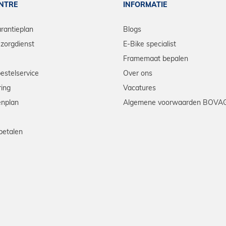
ENTRE
INFORMATIE
arantieplan
Blogs
zorgdienst
E-Bike specialist
Framemaat bepalen
bestelservice
Over ons
ring
Vacatures
enplan
Algemene voorwaarden BOVA
betalen