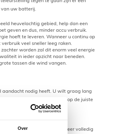
eleurstelling tegen te gaan zijn er een
van uw batterij.
beeld heuvelachtig gebied, help dan een
et geven en dus, minder accu verbruik.
gie hoeft te leveren. Wanneer u continu op
verbruik veel sneller leeg raken.
achter worden zal dit enorm veel energie
aliteit in ieder opzicht naar beneden.
grote tassen die wind vangen.
l aandacht nodig heeft. U wilt graag lang
at u de accu goed verzorgt en op de juiste
goed op de volgende punten:
et eerste gebruik.
Over
evensduur en laad deze dan weer volledig