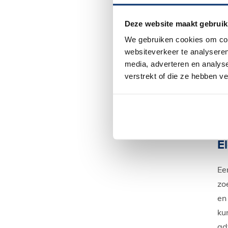
Deze website maakt gebruik
We gebruiken cookies om cont
websiteverkeer te analyseren
media, adverteren en analys
verstrekt of die ze hebben v
Ac
kun
E
Ee
zo
en
ku
ad