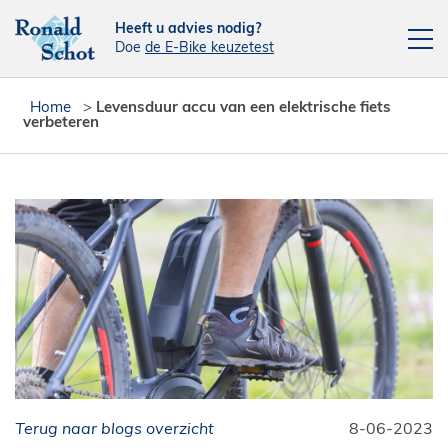
Heeft u advies nodig?
Doe
de E-Bike keuzetest
Elektrische fietsen
Home
>
Levensduur accu van een elektrische fiets
verbeteren
Fietsen
Actie fietsen
Fietsendragers
Leasefiets
Verhuur
Contact
[php snippet=16]
Reparatieplanner
Terug naar blogs overzicht
8-06-2023