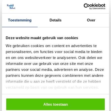
Vermijd extreme temperaturen
De temperatuur heeft een aanzienlijke invloed op de
conditie van een fietsaccu. Bij temperaturen onder het
Toestemming
Details
Over
vriespunt tot ongeveer -10 graden Celsius zal de
capaciteit tijdelijk iets afnemen, wat op zich geen groot
Deze website maakt gebruik van cookies
probleem is. Echter, langdurige blootstelling aan
We gebruiken cookies om content en advertenties te
extreem lage temperaturen of direct zonlicht is niet
personaliseren, om functies voor social media te bieden
goed voor de accu.
en om ons websiteverkeer te analyseren. Ook delen we
informatie over uw gebruik van onze site met onze
Berg je fietsaccu nooit volledig leeg op
partners voor social media, adverteren en analyse. Deze
Zorg ervoor dat je de fietsaccu ten minste gedeeltelijk
partners kunnen deze gegevens combineren met andere
informatie die u aan ze heeft verstrekt of die ze hebben
oplaadt voordat je hem voor langere tijd opbergt. Het
verzameld op basis van uw gebruik van hun services.
opslaan van een volledig lege accu kan namelijk
diepontlading bevorderen. Een accu die te ver ontladen
is, kan niet meer worden opgeladen en moet worden
Alles toestaan
vervangen. Bovendien kan de garantie vervallen als de