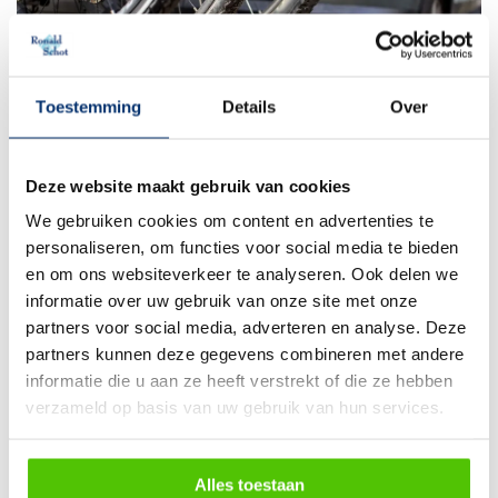
Toestemming
Details
Over
26 mei 2026
Lees blog
Deze website maakt gebruik van cookies
Fietsendrager monteren? Volg dit simpele
stappenplan
We gebruiken cookies om content en advertenties te
personaliseren, om functies voor social media te bieden
en om ons websiteverkeer te analyseren. Ook delen we
informatie over uw gebruik van onze site met onze
partners voor social media, adverteren en analyse. Deze
partners kunnen deze gegevens combineren met andere
informatie die u aan ze heeft verstrekt of die ze hebben
verzameld op basis van uw gebruik van hun services.
Alles toestaan