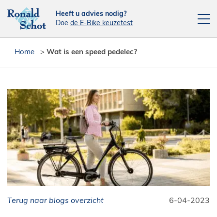
Heeft u advies nodig?
Doe
de E-Bike keuzetest
Elektrische fietsen
Home
>
Wat is een speed pedelec?
Fietsen
Actie fietsen
Fietsendragers
Leasefiets
Verhuur
Contact
[php snippet=16]
Terug naar blogs overzicht
Reparatieplanner
6-04-2023