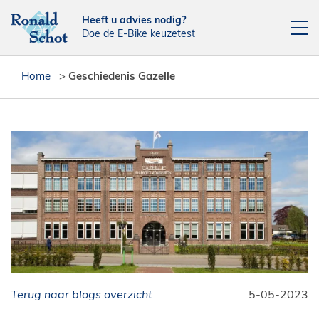
Heeft u advies nodig?
Doe
de E-Bike keuzetest
Elektrische fietsen
Home
>
Geschiedenis Gazelle
Fietsen
Actie fietsen
Fietsendragers
Leasefiets
Verhuur
Contact
[php snippet=16]
Terug naar blogs overzicht
Reparatieplanner
5-05-2023