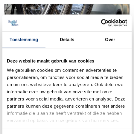
Toestemming
Details
Over
Deze website maakt gebruik van cookies
26 mei 2026
Lees blog
We gebruiken cookies om content en advertenties te
Fietsendrager monteren? Volg dit simpele
personaliseren, om functies voor social media te bieden
stappenplan
en om ons websiteverkeer te analyseren. Ook delen we
informatie over uw gebruik van onze site met onze
partners voor social media, adverteren en analyse. Deze
partners kunnen deze gegevens combineren met andere
informatie die u aan ze heeft verstrekt of die ze hebben
verzameld op basis van uw gebruik van hun services.