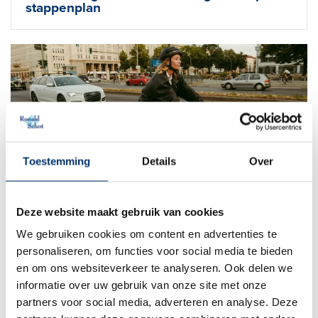
stappenplan
Toestemming
Details
Over
28 november 2025
Lees blog
Fietsaccu brand voorkomen
Deze website maakt gebruik van cookies
We gebruiken cookies om content en advertenties te
personaliseren, om functies voor social media te bieden
en om ons websiteverkeer te analyseren. Ook delen we
Ontdek welke E-Bike het beste bij jou
informatie over uw gebruik van onze site met onze
partners voor social media, adverteren en analyse. Deze
past.