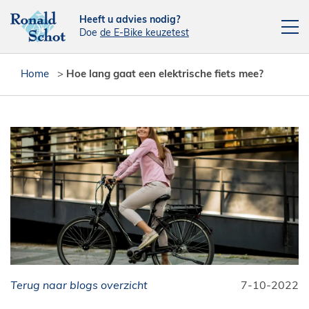
Heeft u advies nodig?
Doe
de E-Bike keuzetest
Elektrische fietsen
Home
>
Hoe lang gaat een elektrische fiets mee?
Fietsen
Actie fietsen
Fietsendragers
Leasefiets
Verhuur
Contact
[php snippet=16]
Terug naar blogs overzicht
Reparatieplanner
7-10-2022